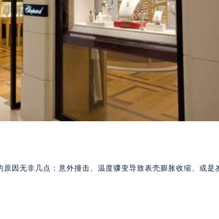
见的原因无非几点：意外撞击、温度骤变导致表壳膨胀收缩、或是