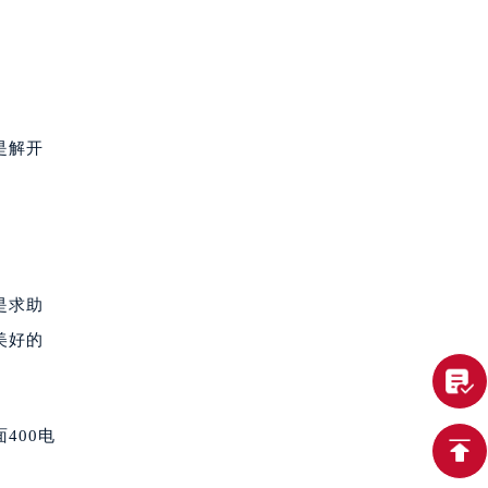
是解开
是求助
美好的
400电