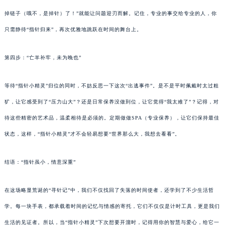
掉链子（哦不，是掉针）了！”就能让问题迎刃而解。记住，专业的事交给专业的人，你
只需静待“指针归来”，再次优雅地跳跃在时间的舞台上。
第四步：“亡羊补牢，未为晚也”
等待“指针小精灵”归位的同时，不妨反思一下这次“出逃事件”。是不是平时佩戴时太过粗
犷，让它感受到了“压力山大”？还是日常保养没做到位，让它觉得“我太难了”？记得，对
待这些精密的艺术品，温柔相待是必须的。定期做做SPA（专业保养），让它们保持最佳
状态，这样，“指针小精灵”才不会轻易想要“世界那么大，我想去看看”。
结语：“指针虽小，情意深重”
在这场略显荒诞的“寻针记”中，我们不仅找回了失落的时间使者，还学到了不少生活哲
学。每一块手表，都承载着时间的记忆与情感的寄托，它们不仅仅是计时工具，更是我们
生活的见证者。所以，当“指针小精灵”下次想要开溜时，记得用你的智慧与爱心，给它一