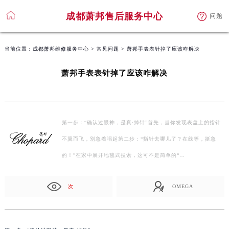
成都萧邦售后服务中心
问题
当前位置：
成都萧邦维修服务中心
>
常见问题
> 萧邦手表表针掉了应该咋解决
萧邦手表表针掉了应该咋解决
第一步：“确认过眼神，是真·掉针”首先，当你发现表盘上的指针
不翼而飞，别急着唱起第二步：“指针去哪儿了？在线等，挺急
的！”在家中展开地毯式搜索，这可不是简单的“…
次
OMEGA