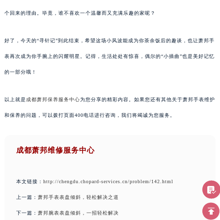
个回来的理由。毕竟，谁不喜欢一个温馨而又充满乐趣的家呢？
好了，今天的“寻针记”到此结束，希望这场小风波能成为你茶余饭后的趣谈，也让萧邦手
表再次成为你手腕上的闪耀明星。记得，生活处处有惊喜，偶尔的“小插曲”也是美好记忆
的一部分哦！
以上就是
成都萧邦保养服务中心
为您分享的精彩内容。如果您还有其他关于萧邦手表维护
和保养的问题，可以拨打页面400电话进行咨询，我们将竭诚为您服务。
成都萧邦维修服务中心
本文链接：
http://chengdu.chopard-services.cn/problem/142.html
上一篇：
萧邦手表表盘倾斜，轻松解决之道
下一篇：
萧邦腕表表盘倾斜，一招轻松解决