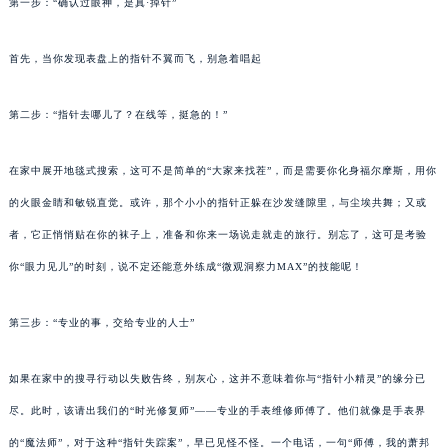
第一步：“确认过眼神，是真·掉针”
首先，当你发现表盘上的指针不翼而飞，别急着唱起
第二步：“指针去哪儿了？在线等，挺急的！”
在家中展开地毯式搜索，这可不是简单的“大家来找茬”，而是需要你化身福尔摩斯，用你
的火眼金睛和敏锐直觉。或许，那个小小的指针正躲在沙发缝隙里，与尘埃共舞；又或
者，它正悄悄贴在你的袜子上，准备和你来一场说走就走的旅行。别忘了，这可是考验
你“眼力见儿”的时刻，说不定还能意外练成“微观洞察力MAX”的技能呢！
第三步：“专业的事，交给专业的人士”
如果在家中的搜寻行动以失败告终，别灰心，这并不意味着你与“指针小精灵”的缘分已
尽。此时，该请出我们的“时光修复师”——专业的手表维修师傅了。他们就像是手表界
的“魔法师”，对于这种“指针失踪案”，早已见怪不怪。一个电话，一句“师傅，我的萧邦