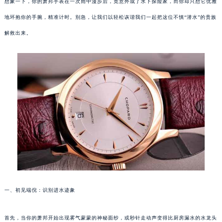
想象一下，你的萧邦手表在一次雨中漫步后，竟意外成了水下探险家，而你却只想它优雅
地环抱你的手腕，精准计时。别急，让我们以轻松诙谐我们一起把这位不慎“潜水”的贵族
解救出来。
一、初见端倪：识别进水迹象
首先，当你的萧邦开始出现雾气蒙蒙的神秘面纱，或秒针走动声变得比厨房漏水的水龙头