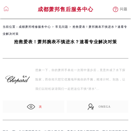
成都萧邦售后服务中心
问题
当前位置：
成都萧邦维修服务中心
>
常见问题
> 抢救爱表！萧邦腕表不慎进水？速看专
业解决对策
抢救爱表！萧邦腕表不慎进水？速看专业解决对策
想象一下，你的萧邦手表在一次雨中漫步后，竟意外成了水下探
险家，而你却只想它优雅地环抱你的手腕，精准计时。别急，让
我们以轻松诙谐我们一起把这位不慎“潜水”…
次
OMEGA