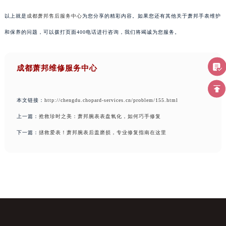
以上就是
成都萧邦售后服务中心
为您分享的精彩内容。如果您还有其他关于萧邦手表维护
和保养的问题，可以拨打页面400电话进行咨询，我们将竭诚为您服务。
成都萧邦维修服务中心
本文链接：
http://chengdu.chopard-services.cn/problem/155.html
上一篇：
抢救珍时之美：萧邦腕表表盘氧化，如何巧手修复
下一篇：
拯救爱表！萧邦腕表后盖磨损，专业修复指南在这里