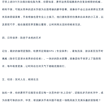
尽管上述DIY方法偶尔能化险为夷，但要知道，萧邦这类高端腕表内含复杂精密的机械，
稍有不慎，可能从简单的进水升级为全面维修的豪华套餐。就像你不会让业余厨师去烹调
米其林星级菜肴，手表维修也需专业人士操刀。他们拥有那些仿佛来自未来的小工具，以
及那双巧手，能在微观世界里翻云覆雨，让时间再次流转得精准无误。
四、日常保养：防患于未然的艺术
记住，最好的修理是预防。给萧邦定期做SPA（专业保养），避免洗澡、游泳甚至洗手时
佩戴（除非它是潜水表界的佼佼者）。一块好的防水胶圈，就像是给手表穿上了隐形雨
衣，每年检查更换，让时间在任何天气下都能优雅前行。
五、结语：笑对人生，精准生活
如此一来，你的萧邦不仅能安全度过每一次意外的“水上活动”，还能在岁月的长河中，成
为你最可靠的伙伴。毕竟，谁说解决手表问题不能是一场既高效又充满乐趣的冒险呢？