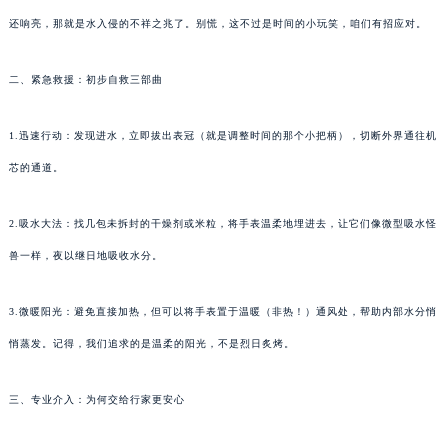
还响亮，那就是水入侵的不祥之兆了。别慌，这不过是时间的小玩笑，咱们有招应对。
二、紧急救援：初步自救三部曲
1.迅速行动：发现进水，立即拔出表冠（就是调整时间的那个小把柄），切断外界通往机
芯的通道。
2.吸水大法：找几包未拆封的干燥剂或米粒，将手表温柔地埋进去，让它们像微型吸水怪
兽一样，夜以继日地吸收水分。
3.微暖阳光：避免直接加热，但可以将手表置于温暖（非热！）通风处，帮助内部水分悄
悄蒸发。记得，我们追求的是温柔的阳光，不是烈日炙烤。
三、专业介入：为何交给行家更安心