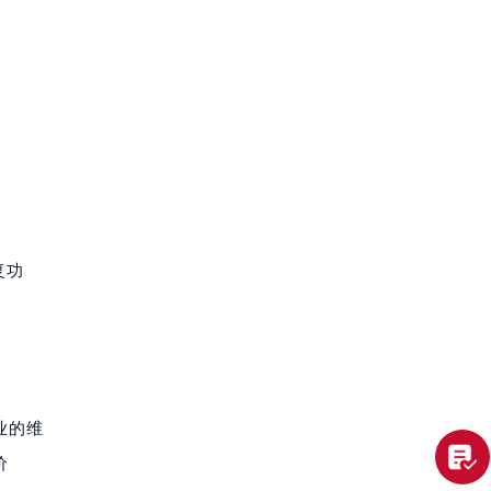
。
复功
业的维
价