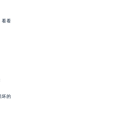
，看看
：
损坏的