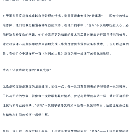
对于那些重度划痕或难以自行处理的情况，则需要请出专业的“音乐家”——即专业的钟表
维修师。他们就像是精通各种乐器的大师，在他们的手中，“音乐”不仅能够抚慰人心，还
能解决各种复杂的问题。他们会采用更为精细的技术和工具对腕表进行深度清洁和修复。
这过程或许不会直接用歌声来辅助完成（毕竟这需要专业的设备和技术），但可以想象的
是，在他们心中或许有一首《时间的力量》正在为每一处细节的变化而歌唱。
结语：让歌声成为你的“修复之歌”
无论是轻度还是重度的划痕处理，记住一点：每一次对萧邦腕表的护理都是一次对时间、
工艺与艺术的致敬。就像每一次歌唱都是对情感、梦想与希望的表达一样。通过正确的护
理技巧和专业的帮助，“伤痕”不仅能够被修复得如同新表一般光彩夺目，还能让这份优雅
与精致在时间的长河中熠熠生辉。
最后，请记得，在你忙碌于生活、工作或是追求梦想的同时，“音乐”——无论是真实的歌