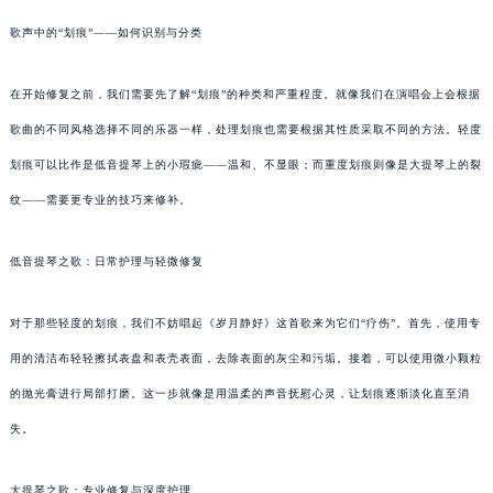
歌声中的“划痕”——如何识别与分类
在开始修复之前，我们需要先了解“划痕”的种类和严重程度。就像我们在演唱会上会根据
歌曲的不同风格选择不同的乐器一样，处理划痕也需要根据其性质采取不同的方法。轻度
划痕可以比作是低音提琴上的小瑕疵——温和、不显眼；而重度划痕则像是大提琴上的裂
纹——需要更专业的技巧来修补。
低音提琴之歌：日常护理与轻微修复
对于那些轻度的划痕，我们不妨唱起《岁月静好》这首歌来为它们“疗伤”。首先，使用专
用的清洁布轻轻擦拭表盘和表壳表面，去除表面的灰尘和污垢。接着，可以使用微小颗粒
的抛光膏进行局部打磨。这一步就像是用温柔的声音抚慰心灵，让划痕逐渐淡化直至消
失。
大提琴之歌：专业修复与深度护理