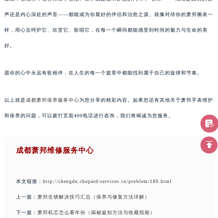
声还是内心深处的声音——都能成为你最好的伴侣和治愈之源。就像对待你的萧邦腕表一
样，用心去呵护它、欣赏它、歌唱它，在每一个瞬间都能感受到时间的魅力与生命的美
好。
愿你的心中永远有歌相伴，在人生的每一个篇章中都能找到属于自己的旋律和节奏。
以上就是
成都萧邦保养服务中心
为您分享的精彩内容。如果您还有其他关于萧邦手表维护
和保养的问题，可以拨打页面400电话进行咨询，我们将竭诚为您服务。
成都萧邦维修服务中心
本文链接：
http://chengdu.chopard-services.cn/problem/189.html
上一篇：
萧邦生锈解决技巧汇总（保养与修复方法详解）
下一篇：
萧邦机芯怎么看年份（揭秘鉴别方法与收藏指南）