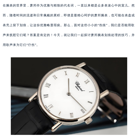
在腕表的世界里，萧邦作为优雅与精致的代名词，一直以来都是众多表迷心中的宠儿。然
而，随着时间的流逝和日常佩戴的累积，即便是最精心呵护的萧邦腕表，也可能在表盘或
表壳上留下划痕，让这份优雅略显瑕疵。那么，面对这些小小的“伤痕”，我们是否能用歌
声来抚慰它们呢？答案是肯定的！今天，就让我们一起探讨萧邦腕表划痕处理的技巧，并
用歌声来为它们“疗伤”。