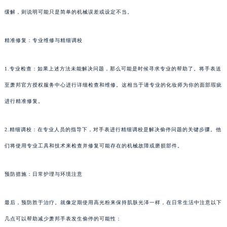
缓解，则说明可能只是简单的机械误差或设定不当。
精准修复：专业维修与精细调校
1.专业检查：如果上述方法未能解决问题，那么可能是时候寻求专业的帮助了。将手表送
至萧邦官方授权服务中心进行详细检查和维修。这相当于请专业的化妆师为你的面部瑕疵
进行精准修复。
2.精细调校：在专业人员的指导下，对手表进行精细调校是解决偷停问题的关键步骤。他
们将使用专业工具和技术来检查并修复可能存在的机械故障或磨损部件。
预防措施：日常护理与环境注意
最后，预防胜于治疗。就像定期使用高光粉来保持肌肤光泽一样，在日常生活中注意以下
几点可以帮助减少萧邦手表发生偷停的可能性：