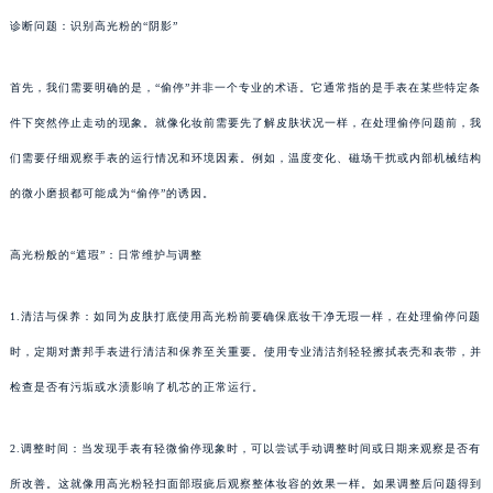
诊断问题：识别高光粉的“阴影”
首先，我们需要明确的是，“偷停”并非一个专业的术语。它通常指的是手表在某些特定条
件下突然停止走动的现象。就像化妆前需要先了解皮肤状况一样，在处理偷停问题前，我
们需要仔细观察手表的运行情况和环境因素。例如，温度变化、磁场干扰或内部机械结构
的微小磨损都可能成为“偷停”的诱因。
高光粉般的“遮瑕”：日常维护与调整
1.清洁与保养：如同为皮肤打底使用高光粉前要确保底妆干净无瑕一样，在处理偷停问题
时，定期对萧邦手表进行清洁和保养至关重要。使用专业清洁剂轻轻擦拭表壳和表带，并
检查是否有污垢或水渍影响了机芯的正常运行。
2.调整时间：当发现手表有轻微偷停现象时，可以尝试手动调整时间或日期来观察是否有
所改善。这就像用高光粉轻扫面部瑕疵后观察整体妆容的效果一样。如果调整后问题得到