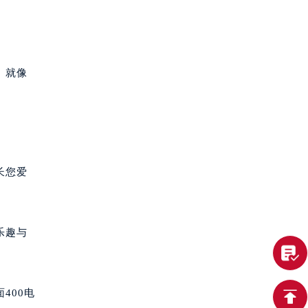
。就像
长您爱
乐趣与
400电