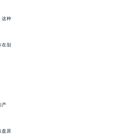
。这种
抹在划
的产
表盘原