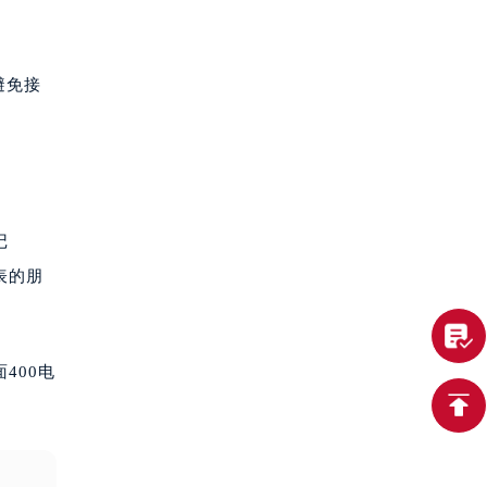
避免接
记
表的朋
400电