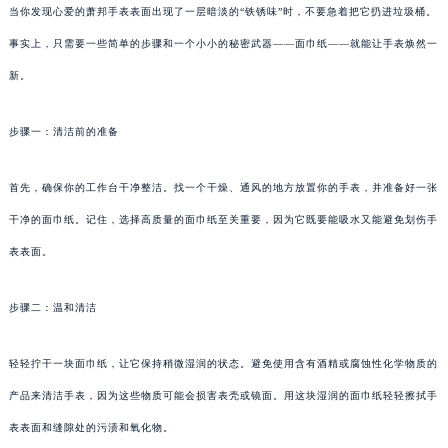
当你发现心爱的萧邦手表表面出现了一层暗淡的“铁锈味”时，不要急着把它扔进垃圾桶。
事实上，只需要一些简单的步骤和一个小小的秘密武器——面巾纸——就能让手表焕然一
新。
步骤一：清洁前的准备
首先，确保你的工作台干净整洁。找一个干燥、通风的地方放置你的手表，并准备好一张
干净的面巾纸。记住，选择高质量的面巾纸至关重要，因为它既要能吸水又能避免划伤手
表表面。
步骤二：温和清洁
轻轻拧干一块面巾纸，让它保持稍微湿润的状态。避免使用含有酒精或腐蚀性化学物质的
产品来清洁手表，因为这些物质可能会损害表壳或镜面。用这块湿润的面巾纸轻轻擦拭手
表表面和缝隙处的污渍和氧化物。