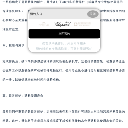
一旦你确定了需要替换的部件，并准备好了3D打印的新零件（或者从专业维修处获得的
专业修复服务），接下来就是拆解和替换的过程了。请注意，在这个步骤中保持极高的细
预约入口
关闭
心和耐心至关重要。使用适当的工具轻轻拆卸表壳和内部组件，并确保在替换新部件时对
准原有位置。
立即预约
提前预约免排队，到店即享服务
四、校准与测试：确保精度与功能
预约时间有变无需取消，可随时重新预约
完成替换后，接下来的步骤是校准和测试新装配的机芯。这包括调整齿轮、检查发条盒是
否正常工作以及确保所有机械部件顺畅运行。使用专业设备进行走时精度测试是非常必要
的一步，以确保腕表在长时间内保持准确。
五、日常维护：延长使用寿命
最后但同样重要的是日常维护。定期清洁表壳和内部组件可以防止灰尘和污垢积累导致的
问题。此外，避免将手表暴露在极端温度下或长时间接触水也是延长其使用寿命的关键。