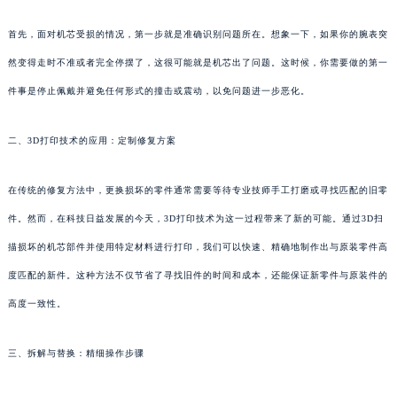
首先，面对机芯受损的情况，第一步就是准确识别问题所在。想象一下，如果你的腕表突
然变得走时不准或者完全停摆了，这很可能就是机芯出了问题。这时候，你需要做的第一
件事是停止佩戴并避免任何形式的撞击或震动，以免问题进一步恶化。
二、3D打印技术的应用：定制修复方案
在传统的修复方法中，更换损坏的零件通常需要等待专业技师手工打磨或寻找匹配的旧零
件。然而，在科技日益发展的今天，3D打印技术为这一过程带来了新的可能。通过3D扫
描损坏的机芯部件并使用特定材料进行打印，我们可以快速、精确地制作出与原装零件高
度匹配的新件。这种方法不仅节省了寻找旧件的时间和成本，还能保证新零件与原装件的
高度一致性。
三、拆解与替换：精细操作步骤