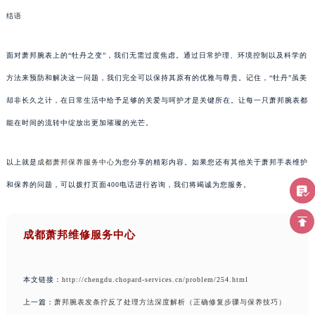
结语
面对萧邦腕表上的“牡丹之变”，我们无需过度焦虑。通过日常护理、环境控制以及科学的
方法来预防和解决这一问题，我们完全可以保持其原有的优雅与尊贵。记住，“牡丹”虽美
却非长久之计，在日常生活中给予足够的关爱与呵护才是关键所在。让每一只萧邦腕表都
能在时间的流转中绽放出更加璀璨的光芒。
以上就是
成都萧邦保养服务中心
为您分享的精彩内容。如果您还有其他关于萧邦手表维护
和保养的问题，可以拨打页面400电话进行咨询，我们将竭诚为您服务。
成都萧邦维修服务中心
本文链接：
http://chengdu.chopard-services.cn/problem/254.html
上一篇：
萧邦腕表发条拧反了处理方法深度解析（正确修复步骤与保养技巧）