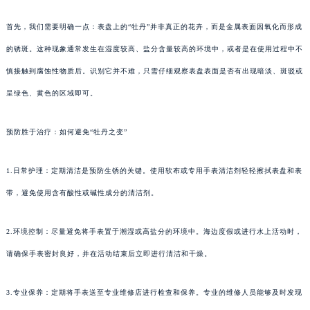
首先，我们需要明确一点：表盘上的“牡丹”并非真正的花卉，而是金属表面因氧化而形成
的锈斑。这种现象通常发生在湿度较高、盐分含量较高的环境中，或者是在使用过程中不
慎接触到腐蚀性物质后。识别它并不难，只需仔细观察表盘表面是否有出现暗淡、斑驳或
呈绿色、黄色的区域即可。
预防胜于治疗：如何避免“牡丹之变”
1.日常护理：定期清洁是预防生锈的关键。使用软布或专用手表清洁剂轻轻擦拭表盘和表
带，避免使用含有酸性或碱性成分的清洁剂。
2.环境控制：尽量避免将手表置于潮湿或高盐分的环境中。海边度假或进行水上活动时，
请确保手表密封良好，并在活动结束后立即进行清洁和干燥。
3.专业保养：定期将手表送至专业维修店进行检查和保养。专业的维修人员能够及时发现