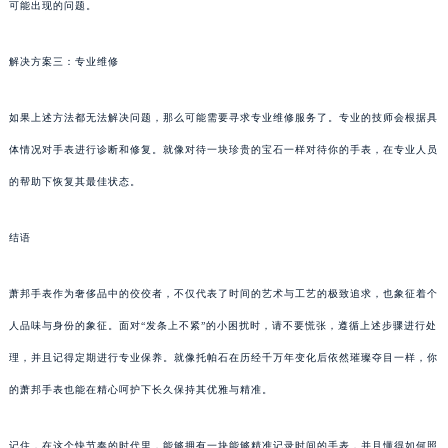
可能出现的问题。
解决方案三：专业维修
如果上述方法都无法解决问题，那么可能需要寻求专业维修服务了。专业的技师会根据具
体情况对手表进行诊断和修复。就像对待一块珍贵的宝石一样对待你的手表，在专业人员
的帮助下恢复其最佳状态。
结语
萧邦手表作为奢侈品中的佼佼者，不仅代表了时间的艺术与工艺的极致追求，也象征着个
人品味与身份的象征。面对“发条上不紧”的小困扰时，请不要慌张，遵循上述步骤进行处
理，并且记得定期进行专业保养。就像托帕石在历经千万年变化后依然璀璨夺目一样，你
的萧邦手表也能在精心呵护下长久保持其优雅与精准。
记住，在这个快节奏的时代里，能够拥有一块能够精准记录时间的手表，并且懂得如何照