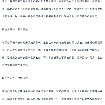
首先，我们需要了解发条上不紧的几个常见原因。这可能是由于长时间未佩戴、机械磨
损、或是发条本身的问题所导致。就像托帕石在自然界中经历了千万年的压力和温度变化
才能形成一样，手表的发条也需要经过精细的制作和时间的考验才能保持良好的状态。
解决方案一：手动调校
对于新手表或长时间未佩戴的手表，最直接有效的方法是进行手动调校。就像托帕石在阳
光下闪闪发光需要适当的光照一样，手表也需要适当的“激活”来确保其内部机件顺畅运
作。通过反复旋转表冠来上紧发条，可以有效解决上不紧的问题。记得要均匀用力，避免
过度拉伸导致发条损坏。
解决方案二：定期保养
定期的保养对于维持手表的良好状态至关重要。这包括清洁、润滑以及检查内部零件的状
态。就像是给珍贵的托帕石定期做清洁和护理一样，定期的专业保养可以有效预防和解决