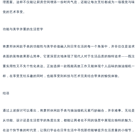
理图案。这样不仅能让厨房空间增添一份时尚气息，还能让每次烹饪都成为一场视觉与味
觉的艺术享受。
功能与美学并重的生活哲学
将萧邦休闲款手表的功能性与美学价值融入到日常生活的每一个角落中，并非仅仅是追求
表面的装饰效果那么简单。它更深层次地体现了现代人对于生活品质的独特追求——既注
重实用性又不失个性化表达。正如选择一款既能高效工作又能体现个人品味的抽油烟机一
样，在享受烹饪乐趣的同时，也能享受到科技与艺术完美结合带来的愉悦体验。
结语
通过上述探讨可以看出，将萧邦休闲款手表与抽油烟机元素巧妙融合，并非难事。无论是
从功能、设计还是生活哲学的角度出发，都能让两者在不同的场景中展现出独特的魅力。
在这个快节奏的时代里，让我们学会在日常生活中寻找那些能够提升生活质量的小细节，