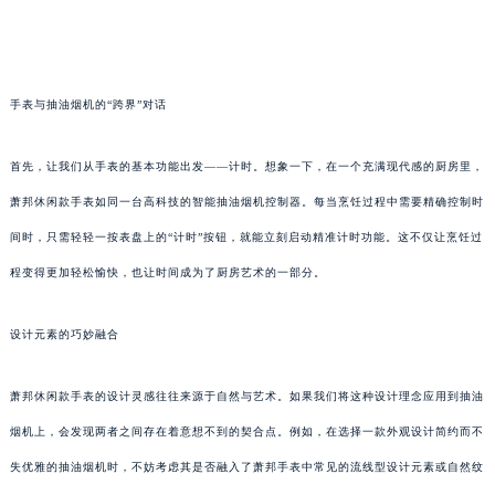
手表与抽油烟机的“跨界”对话
首先，让我们从手表的基本功能出发——计时。想象一下，在一个充满现代感的厨房里，
萧邦休闲款手表如同一台高科技的智能抽油烟机控制器。每当烹饪过程中需要精确控制时
间时，只需轻轻一按表盘上的“计时”按钮，就能立刻启动精准计时功能。这不仅让烹饪过
程变得更加轻松愉快，也让时间成为了厨房艺术的一部分。
设计元素的巧妙融合
萧邦休闲款手表的设计灵感往往来源于自然与艺术。如果我们将这种设计理念应用到抽油
烟机上，会发现两者之间存在着意想不到的契合点。例如，在选择一款外观设计简约而不
失优雅的抽油烟机时，不妨考虑其是否融入了萧邦手表中常见的流线型设计元素或自然纹