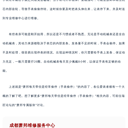
芯内部齿轮，导致手表偷偷停转。这时候你要及时把表头伸出来，让表停下来。并及时送
到专业维修中心进行维修。
有些表亲可能是刚开始用，所以还是不习惯或者不熟悉。无论是手动机械表还是全自
动机械表，其动力来源都取决于表芯的内部发条。发条量不足的时候，手表会偷停。如果
不及时处理，很容易出现停表的情况。出现这种情况时，你只需要给手表上发条，保证动
力充足，一般只需要拧20圈。自动机械表每天至少佩戴8小时，以保证手表有足够的动
能。
上述就是“萧邦每天带但是经常偷停（手表偷停）”的内容了，各位爱表者都有一个大
概的了解了吧。想了解更多“萧邦每天带但是经常偷停（手表偷停）”相关内容，可前往瑞
匠论坛的"萧邦专属版块"讨论。
成都萧邦维修服务中心