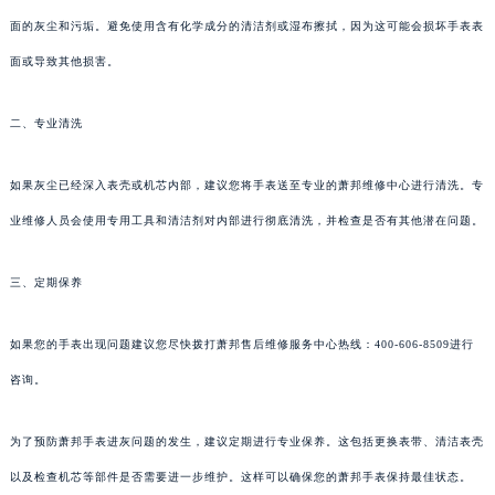
面的灰尘和污垢。避免使用含有化学成分的清洁剂或湿布擦拭，因为这可能会损坏手表表
面或导致其他损害。
二、专业清洗
如果灰尘已经深入表壳或机芯内部，建议您将手表送至专业的萧邦维修中心进行清洗。专
业维修人员会使用专用工具和清洁剂对内部进行彻底清洗，并检查是否有其他潜在问题。
三、定期保养
如果您的手表出现问题建议您尽快拨打萧邦售后维修服务中心热线：400-606-8509进行
咨询。
为了预防萧邦手表进灰问题的发生，建议定期进行专业保养。这包括更换表带、清洁表壳
以及检查机芯等部件是否需要进一步维护。这样可以确保您的萧邦手表保持最佳状态。