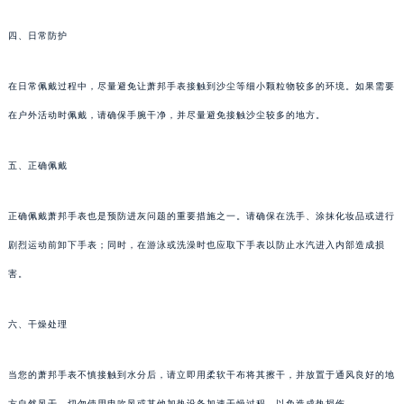
四、日常防护
在日常佩戴过程中，尽量避免让萧邦手表接触到沙尘等细小颗粒物较多的环境。如果需要
在户外活动时佩戴，请确保手腕干净，并尽量避免接触沙尘较多的地方。
五、正确佩戴
正确佩戴萧邦手表也是预防进灰问题的重要措施之一。请确保在洗手、涂抹化妆品或进行
剧烈运动前卸下手表；同时，在游泳或洗澡时也应取下手表以防止水汽进入内部造成损
害。
六、干燥处理
当您的萧邦手表不慎接触到水分后，请立即用柔软干布将其擦干，并放置于通风良好的地
方自然风干。切勿使用电吹风或其他加热设备加速干燥过程，以免造成热损伤。