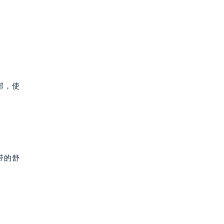
部，使
带的舒