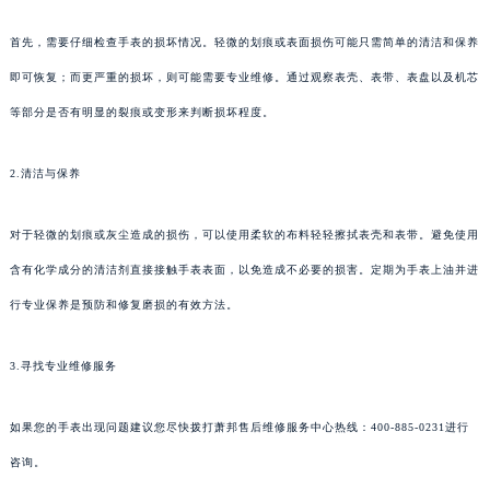
首先，需要仔细检查手表的损坏情况。轻微的划痕或表面损伤可能只需简单的清洁和保养
即可恢复；而更严重的损坏，则可能需要专业维修。通过观察表壳、表带、表盘以及机芯
等部分是否有明显的裂痕或变形来判断损坏程度。
2.清洁与保养
对于轻微的划痕或灰尘造成的损伤，可以使用柔软的布料轻轻擦拭表壳和表带。避免使用
含有化学成分的清洁剂直接接触手表表面，以免造成不必要的损害。定期为手表上油并进
行专业保养是预防和修复磨损的有效方法。
3.寻找专业维修服务
如果您的手表出现问题建议您尽快拨打萧邦售后维修服务中心热线：400-885-0231进行
咨询。