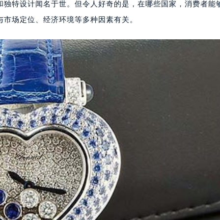
和独特设计闻名于世。但令人好奇的是，在哪些国家，消费者能
与市场定位、经济环境等多种因素有关。