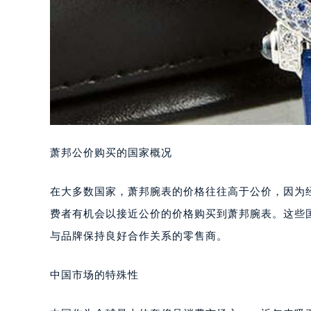
萧邦公价购买的国家概况
在大多数国家，萧邦腕表的价格往往高于公价，因为
费者有机会以接近公价的价格购买到萧邦腕表。这些
与品牌保持良好合作关系的零售商。
中国市场的特殊性