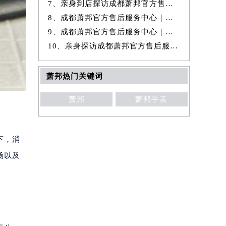
7、亲身到店探访成都萧邦官方售后服务中心｜全新热线和维修门店地址（20
8、成都萧邦官方售后服务中心｜官方热线和门店地址权威信息公示（2026年
9、成都萧邦官方售后服务中心｜维修地址与售后服务电话权威信息公示（20
10、亲身探访成都萧邦官方售后服务中心｜完整维修地址及售后电话（2026年
萧邦热门关键词
萧邦
萧邦手表
下，消
场以及