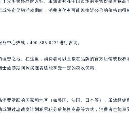
引了众多奢侈品牌入驻。虽然萧邦在中国市场的零售价格普遍高
店或特定促销活动期间，消费者仍有可能以接近公价的价格购得
心热线：400-885-0231进行咨询。
的理想之地。在这里，消费者可以直接在品牌的官方店铺或授权
瑞士旅游期间购买腕表还能享受一定的税收优惠。
品消费活跃的国家和地区（如美国、法国、日本等），虽然经销
动或通过忠诚度计划积累积分后兑换商品等方式，消费者也能享