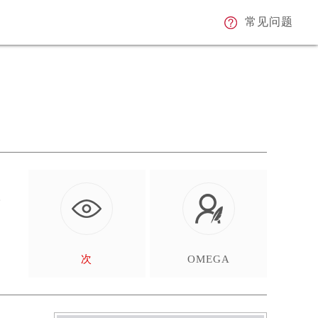
常见问题
奇
，
次
OMEGA