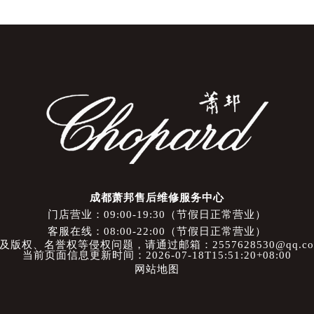
成都萧邦售后维修服务中心
门店营业：09:00-19:30（节假日正常营业）
客服在线：08:00-22:00（节假日正常营业）
权、名誉权等侵权问题，请通过邮箱：2557628530@qq.
当前页面信息更新时间：2026-07-18T15:51:20+08:00
网站地图