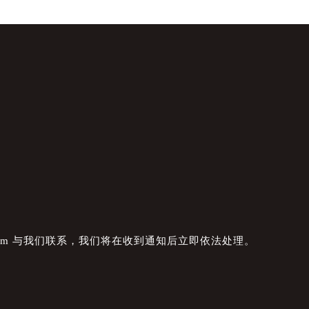
com 与我们联系，我们将在收到通知后立即依法处理。