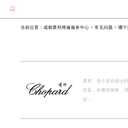
当前位置：
成都萧邦维修服务中心
>
常见问题
> 哪
萧邦，这个源自瑞士
的是，在哪些国家，
还…