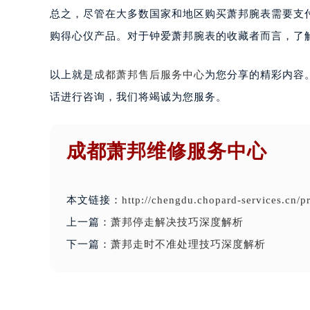
总之，尽管在大多数国家和地区购买萧邦腕表需要支
购得心仪产品。对于钟爱萧邦腕表的收藏者而言，了
以上就是
成都萧邦售后服务中心
为您分享的精彩内容
话进行咨询，我们将竭诚为您服务。
成都萧邦维修服务中心
本文链接：
http://chengdu.chopard-services.cn/
上一篇：
萧邦停走解决技巧深度解析
下一篇：
萧邦走时不准处理技巧深度解析