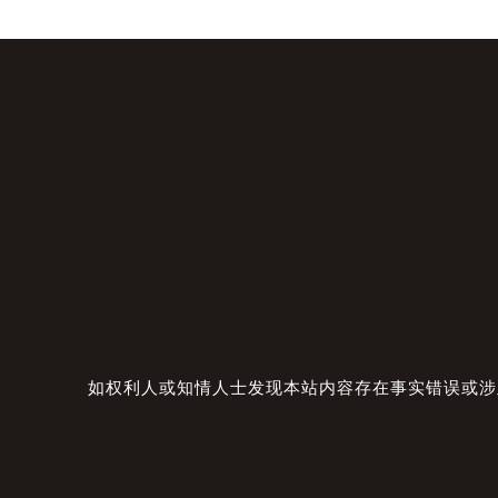
如权利人或知情人士发现本站内容存在事实错误或涉及版