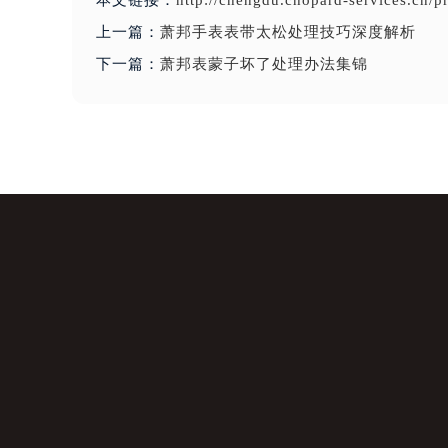
上一篇：
萧邦手表表带太松处理技巧深度解析
下一篇：
萧邦表蒙子坏了处理办法集锦