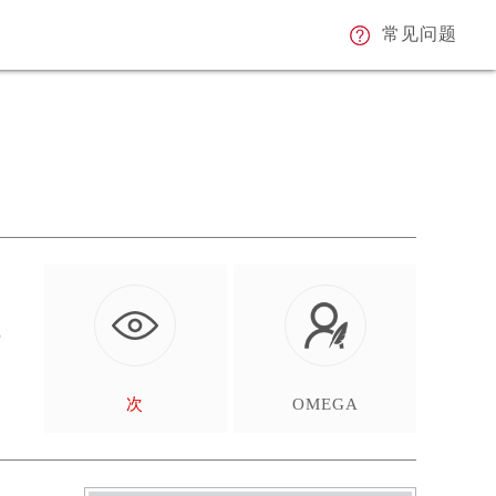
常见问题
观
…
次
OMEGA