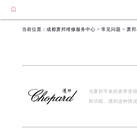
当前位置：
成都萧邦维修服务中心
>
常见问题
> 萧
当萧邦手表的表带变
和功能。遇到这种情