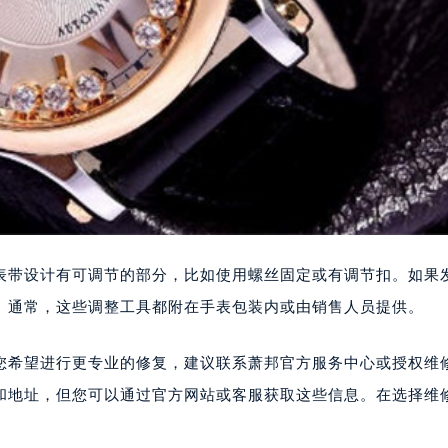
表带设计有可调节的部分，比如使用螺丝固定或有调节扣。如果
。通常，这些调整工具都附在手表包装内或由销售人员提供。
您希望进行更专业的修复，建议联系萧邦官方服务中心或授权维
和地址，但您可以通过官方网站或客服获取这些信息。在选择维