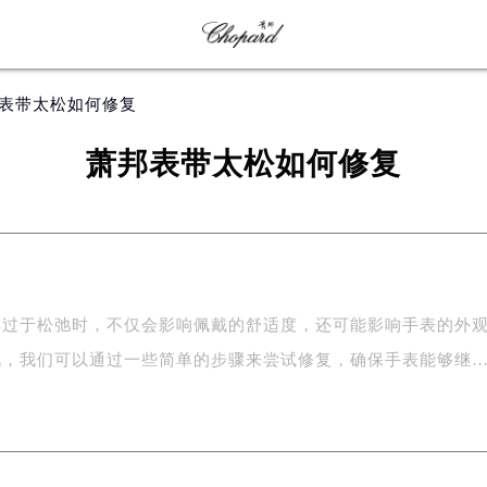
邦表带太松如何修复
萧邦表带太松如何修复
得过于松弛时，不仅会影响佩戴的舒适度，还可能影响手表的外
况，我们可以通过一些简单的步骤来尝试修复，确保手表能够继