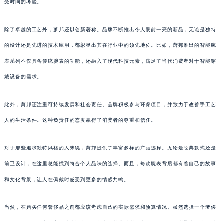
受时间的考验。
除了卓越的工艺外，萧邦还以创新著称。品牌不断推出令人眼前一亮的新品，无论是独特
的设计还是先进的技术应用，都彰显出其在行业中的领先地位。比如，萧邦推出的智能腕
表系列不仅具备传统腕表的功能，还融入了现代科技元素，满足了当代消费者对于智能穿
戴设备的需求。
此外，萧邦还注重可持续发展和社会责任。品牌积极参与环保项目，并致力于改善手工艺
人的生活条件。这种负责任的态度赢得了消费者的尊重和信任。
对于那些追求独特风格的人来说，萧邦提供了丰富多样的产品选择。无论是经典款式还是
前卫设计，在这里总能找到符合个人品味的选择。而且，每款腕表背后都有着自己的故事
和文化背景，让人在佩戴时感受到更多的情感共鸣。
当然，在购买任何奢侈品之前都应该考虑自己的实际需求和预算情况。虽然选择一个奢侈