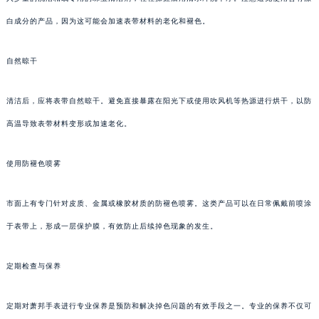
白成分的产品，因为这可能会加速表带材料的老化和褪色。
自然晾干
清洁后，应将表带自然晾干。避免直接暴露在阳光下或使用吹风机等热源进行烘干，以防
高温导致表带材料变形或加速老化。
使用防褪色喷雾
市面上有专门针对皮质、金属或橡胶材质的防褪色喷雾。这类产品可以在日常佩戴前喷涂
于表带上，形成一层保护膜，有效防止后续掉色现象的发生。
定期检查与保养
定期对萧邦手表进行专业保养是预防和解决掉色问题的有效手段之一。专业的保养不仅可