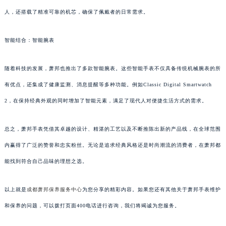
人，还搭载了精准可靠的机芯，确保了佩戴者的日常需求。
智能结合：智能腕表
随着科技的发展，萧邦也推出了多款智能腕表。这些智能手表不仅具备传统机械腕表的所
有优点，还集成了健康监测、消息提醒等多种功能。例如Classic Digital Smartwatch
2，在保持经典外观的同时增加了智能元素，满足了现代人对便捷生活方式的需求。
总之，萧邦手表凭借其卓越的设计、精湛的工艺以及不断推陈出新的产品线，在全球范围
内赢得了广泛的赞誉和忠实粉丝。无论是追求经典风格还是时尚潮流的消费者，在萧邦都
能找到符合自己品味的理想之选。
以上就是
成都萧邦保养服务中心
为您分享的精彩内容。如果您还有其他关于萧邦手表维护
和保养的问题，可以拨打页面400电话进行咨询，我们将竭诚为您服务。