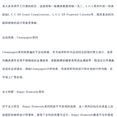
表大多采用手工打磨的机芯，这使得每一枚腕表都显得独一无二。L.U.C系列中的一些表
款如L.U.C XP Grand Complications、L.U.C XP Perpetual Calendar等，因其复杂的功
能和精致的设计而备受青睐。
运动风格：Champagner系列
Champagner系列则更偏向于运动风格，专为追求时尚与运动结合的现代男士设计。该系
列腕表通常采用不锈钢或钛金属材质，搭配耐磨的橡胶表带或金属链带，既适合日常佩戴
也适合运动场合。例如Champagner计时码表，凭借其时尚的设计和出色的计时功能，在
市场上广受欢迎。
女士钟爱：Happy Diamonds系列
对于女士而言，Happy Diamonds系列则是不可多得的选择。这一系列以钻石在表盘上自
由跳跃的独特设计而著称，展现了女性的优雅与活力。Happy Diamonds腕表不仅外观迷