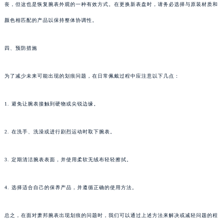
丧，但这也是恢复腕表外观的一种有效方式。在更换新表盘时，请务必选择与原装材质和
颜色相匹配的产品以保持整体协调性。
四、预防措施
为了减少未来可能出现的划痕问题，在日常佩戴过程中应注意以下几点：
1. 避免让腕表接触到硬物或尖锐边缘。
2. 在洗手、洗澡或进行剧烈运动时取下腕表。
3. 定期清洁腕表表面，并使用柔软无绒布轻轻擦拭。
4. 选择适合自己的保养产品，并遵循正确的使用方法。
总之，在面对萧邦腕表出现划痕的问题时，我们可以通过上述方法来解决或减轻问题的程