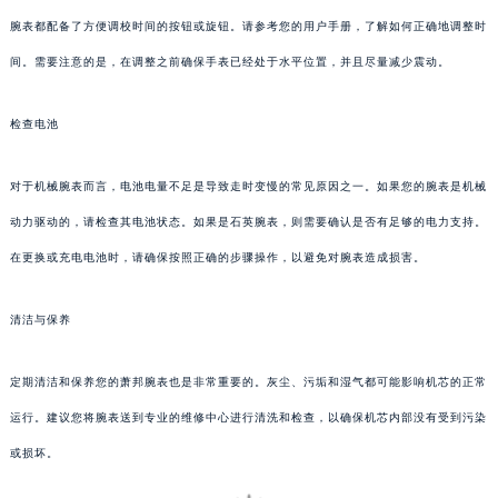
腕表都配备了方便调校时间的按钮或旋钮。请参考您的用户手册，了解如何正确地调整时
间。需要注意的是，在调整之前确保手表已经处于水平位置，并且尽量减少震动。
检查电池
对于机械腕表而言，电池电量不足是导致走时变慢的常见原因之一。如果您的腕表是机械
动力驱动的，请检查其电池状态。如果是石英腕表，则需要确认是否有足够的电力支持。
在更换或充电电池时，请确保按照正确的步骤操作，以避免对腕表造成损害。
清洁与保养
定期清洁和保养您的萧邦腕表也是非常重要的。灰尘、污垢和湿气都可能影响机芯的正常
运行。建议您将腕表送到专业的维修中心进行清洗和检查，以确保机芯内部没有受到污染
或损坏。