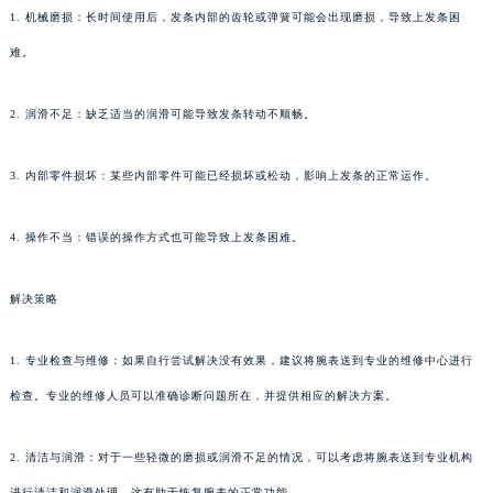
1. 机械磨损：长时间使用后，发条内部的齿轮或弹簧可能会出现磨损，导致上发条困
难。
2. 润滑不足：缺乏适当的润滑可能导致发条转动不顺畅。
3. 内部零件损坏：某些内部零件可能已经损坏或松动，影响上发条的正常运作。
4. 操作不当：错误的操作方式也可能导致上发条困难。
解决策略
1. 专业检查与维修：如果自行尝试解决没有效果，建议将腕表送到专业的维修中心进行
检查。专业的维修人员可以准确诊断问题所在，并提供相应的解决方案。
2. 清洁与润滑：对于一些轻微的磨损或润滑不足的情况，可以考虑将腕表送到专业机构
进行清洁和润滑处理。这有助于恢复腕表的正常功能。