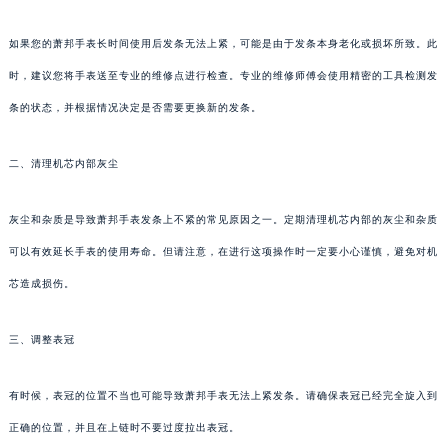
如果您的萧邦手表长时间使用后发条无法上紧，可能是由于发条本身老化或损坏所致。此
时，建议您将手表送至专业的维修点进行检查。专业的维修师傅会使用精密的工具检测发
条的状态，并根据情况决定是否需要更换新的发条。
二、清理机芯内部灰尘
灰尘和杂质是导致萧邦手表发条上不紧的常见原因之一。定期清理机芯内部的灰尘和杂质
可以有效延长手表的使用寿命。但请注意，在进行这项操作时一定要小心谨慎，避免对机
芯造成损伤。
三、调整表冠
有时候，表冠的位置不当也可能导致萧邦手表无法上紧发条。请确保表冠已经完全旋入到
正确的位置，并且在上链时不要过度拉出表冠。