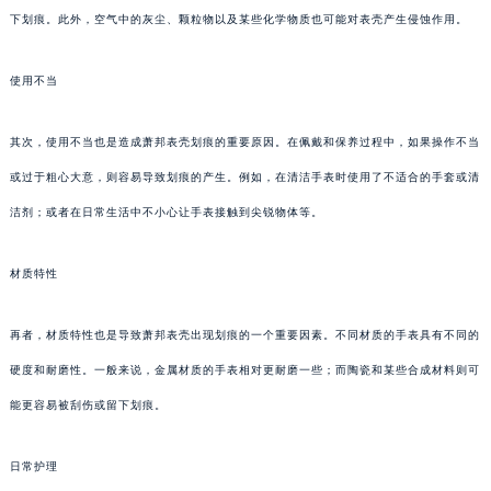
下划痕。此外，空气中的灰尘、颗粒物以及某些化学物质也可能对表壳产生侵蚀作用。
使用不当
其次，使用不当也是造成萧邦表壳划痕的重要原因。在佩戴和保养过程中，如果操作不当
或过于粗心大意，则容易导致划痕的产生。例如，在清洁手表时使用了不适合的手套或清
洁剂；或者在日常生活中不小心让手表接触到尖锐物体等。
材质特性
再者，材质特性也是导致萧邦表壳出现划痕的一个重要因素。不同材质的手表具有不同的
硬度和耐磨性。一般来说，金属材质的手表相对更耐磨一些；而陶瓷和某些合成材料则可
能更容易被刮伤或留下划痕。
日常护理