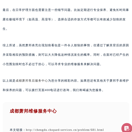
最后，在日常护理方面也需要注意一些细节问题。比如定期进行专业保养、避免长时间暴
露在极端环境下（如高温、高湿等）、选择合适的存放方式等都可以有效减少划痕的发
生。
综上所述，虽然萧邦表壳出现划痕看似是一件令人烦恼的事情，但通过了解其背后的原因
并采取相应的预防措施，则可以大大降低这种情况发生的概率。同时，在面对已经产生的
小范围划痕时也不必过于担心，可以寻求专业的维修服务来解决问题。
以上就是
成都萧邦售后服务中心
为您分享的精彩内容。如果您还有其他关于萧邦手表维护
和保养的问题，可以拨打页面400电话进行咨询，我们将竭诚为您服务。
成都萧邦维修服务中心
本文链接：
http://chengdu.chopard-services.cn/problem/681.html