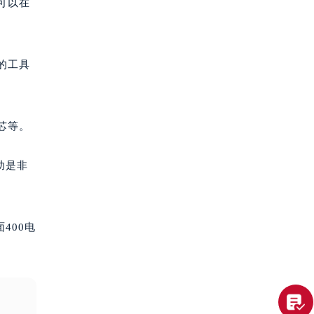
可以在
的工具
芯等。
助是非
400电