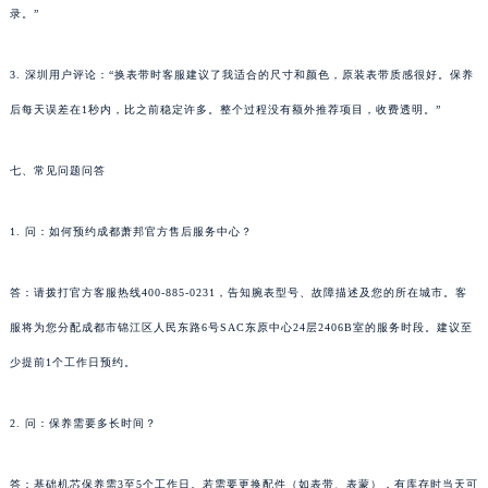
录。”
3. 深圳用户评论：“换表带时客服建议了我适合的尺寸和颜色，原装表带质感很好。保养
后每天误差在1秒内，比之前稳定许多。整个过程没有额外推荐项目，收费透明。”
七、常见问题问答
1. 问：如何预约成都萧邦官方售后服务中心？
答：请拨打官方客服热线400-885-0231，告知腕表型号、故障描述及您的所在城市。客
服将为您分配成都市锦江区人民东路6号SAC东原中心24层2406B室的服务时段。建议至
少提前1个工作日预约。
2. 问：保养需要多长时间？
答：基础机芯保养需3至5个工作日。若需要更换配件（如表带、表蒙），有库存时当天可