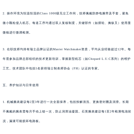
2. 操作环境为恒温恒湿的Class 1000级无尘工作间，技师佩戴防静电腕带及手套，避免
微小颗粒侵入机芯。每道工序均通过双人复核制度，关键部件（如摆轮、擒纵叉）使用显
微镜进行微调检测。
3. 在职技师均持有瑞士品牌认证的Master Watchmaker资质，平均从业经验超过12年。每
年需参加品牌总部组织的技术更新培训，掌握新型机芯（如Chopard L.U.C系列）的维护
工艺。技术团队中包括5名获得瑞士制表师协会（FH）认证的专家。
五、养护知识与日常使用
1. 机械腕表建议每2至3年进行一次全面保养，包括拆解清洗、更换密封圈及润滑。长期
不佩戴的腕表需每月手动上链一次，防止润滑油凝固。石英腕表建议每1至2年检测电池状
况，漏液可能损坏电路板。