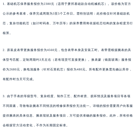
1. 基础机芯保养服务报价为2380元（适用于萧邦基础款自动机械机芯）。该价格为官方
公示的参考基准，保养完成周期为3至5个工作日。需特别说明：此价格仅针对基础款机
芯，复杂功能机芯（如计时码表、万年历等）的保养费用将依据机芯结构的复杂程度另行
核算。
2. 原装皮表带更换服务报价为4560元，包含表带本身及安装工时。表带需根据腕表的具
体型号匹配，定制周期约3天左右（若有现货可直接更换）。换表蒙（镜面玻璃）服务报
价为2680元，换电池服务（针对石英机芯）报价为480元。所有配件更换需先确认库存，
有配件时当天可完成。
3. 由于手表的等级型号、复杂程度、制作工艺、配件材质、损坏情况及服务项目等各项
不同因素，导致每款腕表不同情况的维修保养报价无法统一。详细的报价需要用户向客服
提供腕表的具体信息、腕表现状及服务项目，方可提供准确的服务报价。此外，所有价格
会根据官方活动变化，不作为长期固定标准。