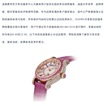
成都萧邦官方售后服务中心为腕表用户提供全面的售后保障服务，涵盖日常保养、故障维
修、配件更换及技术检测等范畴。作为品牌直属的客户服务据点，该中心严格遵循瑞士总
部的服务标准与流程，所有操作均由经过双重认证的技师执行。2026年6月更新后的服务
网络覆盖全国主要城市，用户可通过官方客服热线400-885-0231进行预约，客服在线时
间为每日8:00至22:00。以下内容依据最新公示信息整理，帮助您清晰了解官方售后渠
道、服务流程、收费标准及养护要点。