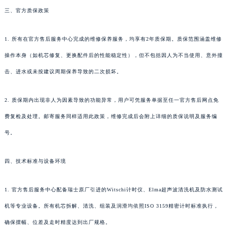
三、官方质保政策
1. 所有在官方售后服务中心完成的维修保养服务，均享有2年质保期。质保范围涵盖维修
操作本身（如机芯修复、更换配件后的性能稳定性），但不包括因人为不当使用、意外撞
击、进水或未按建议周期保养导致的二次损坏。
2. 质保期内出现非人为因素导致的功能异常，用户可凭服务单据至任一官方售后网点免
费复检及处理。邮寄服务同样适用此政策，维修完成后会附上详细的质保说明及服务编
号。
四、技术标准与设备环境
1. 官方售后服务中心配备瑞士原厂引进的Witschi计时仪、Elma超声波清洗机及防水测试
机等专业设备。所有机芯拆解、清洗、组装及润滑均依照ISO 3159精密计时标准执行，
确保摆幅、位差及走时精度达到出厂规格。