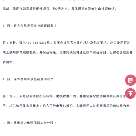
完成；无库存则需等待配件调拨，约3天左右。具体周期在送修时由技师确认。
3. 问：官方售后是否支持邮寄服务？
答：支持。致电400-885-0231后，客服会提供官方收件地址及包装要求。建议使用原装
表盒或加厚气泡膜包裹，并保价寄送。维修完成后将通过顺丰保价寄回，运费包含在服务
费用中。
4. 问：保养费用可以提前查询吗？
答：可以。因每款腕表的机芯结构、磨损程度不同，客服需要您提供腕表的具体信息（型
号、机芯编号及当前状态）后方可给出预估报价。实际费用以技师检测后的确认单为准。
5. 问：质保期内出现问题如何处理？