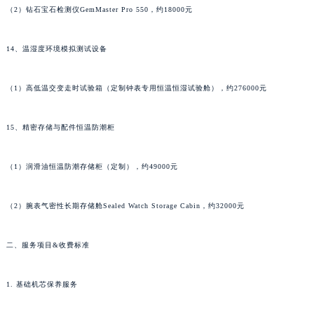
（2）钻石宝石检测仪GemMaster Pro 550，约18000元
14、温湿度环境模拟测试设备
（1）高低温交变走时试验箱（定制钟表专用恒温恒湿试验舱），约276000元
15、精密存储与配件恒温防潮柜
（1）润滑油恒温防潮存储柜（定制），约49000元
（2）腕表气密性长期存储舱Sealed Watch Storage Cabin，约32000元
二、服务项目&收费标准
1. 基础机芯保养服务