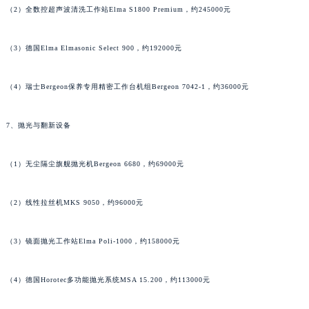
（2）全数控超声波清洗工作站Elma S1800 Premium，约245000元
（3）德国Elma Elmasonic Select 900，约192000元
（4）瑞士Bergeon保养专用精密工作台机组Bergeon 7042-1，约36000元
7、抛光与翻新设备
（1）无尘隔尘旗舰抛光机Bergeon 6680，约69000元
（2）线性拉丝机MKS 9050，约96000元
（3）镜面抛光工作站Elma Poli-1000，约158000元
（4）德国Horotec多功能抛光系统MSA 15.200，约113000元