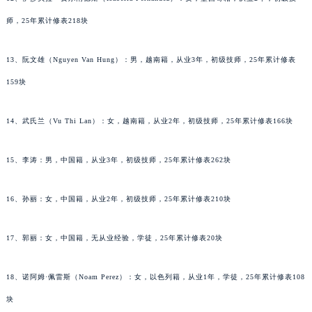
师，25年累计修表218块
13、阮文雄（Nguyen Van Hung）：男，越南籍，从业3年，初级技师，25年累计修表
159块
14、武氏兰（Vu Thi Lan）：女，越南籍，从业2年，初级技师，25年累计修表166块
15、李涛：男，中国籍，从业3年，初级技师，25年累计修表262块
16、孙丽：女，中国籍，从业2年，初级技师，25年累计修表210块
17、郭丽：女，中国籍，无从业经验，学徒，25年累计修表20块
18、诺阿姆·佩雷斯（Noam Perez）：女，以色列籍，从业1年，学徒，25年累计修表108
块