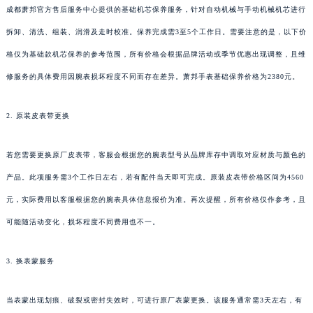
成都萧邦官方售后服务中心提供的基础机芯保养服务，针对自动机械与手动机械机芯进行
拆卸、清洗、组装、润滑及走时校准。保养完成需3至5个工作日。需要注意的是，以下价
格仅为基础款机芯保养的参考范围，所有价格会根据品牌活动或季节优惠出现调整，且维
修服务的具体费用因腕表损坏程度不同而存在差异。萧邦手表基础保养价格为2380元。
2. 原装皮表带更换
若您需要更换原厂皮表带，客服会根据您的腕表型号从品牌库存中调取对应材质与颜色的
产品。此项服务需3个工作日左右，若有配件当天即可完成。原装皮表带价格区间为4560
元，实际费用以客服根据您的腕表具体信息报价为准。再次提醒，所有价格仅作参考，且
可能随活动变化，损坏程度不同费用也不一。
3. 换表蒙服务
当表蒙出现划痕、破裂或密封失效时，可进行原厂表蒙更换。该服务通常需3天左右，有