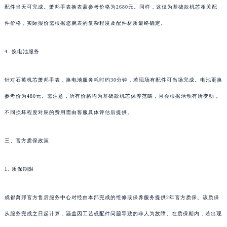
配件当天可完成。萧邦手表换表蒙参考价格为2680元。同样，这仅为基础款机芯相关配
件价格，实际报价需根据您腕表的复杂程度及配件材质最终确定。
4. 换电池服务
针对石英机芯萧邦手表，换电池服务耗时约30分钟，若现场有配件可当场完成。电池更换
参考价为480元。需注意，所有价格均为基础款机芯保养范畴，且会根据活动有所变动，
不同损坏程度对应的费用需由客服具体评估后提供。
三、官方质保政策
1. 质保期限
成都萧邦官方售后服务中心对经由本部完成的维修或保养服务提供2年官方质保。该质保
从服务完成之日起计算，涵盖因工艺或配件问题导致的非人为故障。在质保期内，若出现