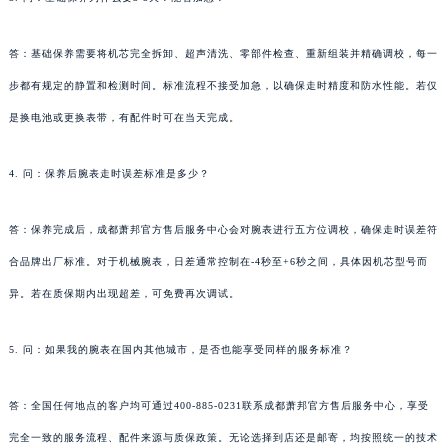
答：基础保养需要将机芯完全拆卸、超声清洗、零部件检查、重新组装并精确调校，每一
步都有规定的静置和检测时间。标准流程不接受加急，以确保走时精度和防水性能。若仅
是换电池或更换表带，有配件时可在当天完成。
4. 问：保养后腕表走时误差标准是多少？
答：保养完成后，成都萧邦官方售后服务中心会对腕表进行五方位调校，确保走时误差符
合品牌出厂标准。对于机械腕表，日差通常控制在-4秒至+6秒之间，具体因机芯型号而
异。若在质保期内出现超差，可免费再次调试。
5. 问：如果我的腕表在国内其他城市，是否也能享受同样的服务标准？
答：全国任何地点的客户均可通过400-885-0231联系成都萧邦官方售后服务中心，享受
完全一致的服务流程、配件来源与质保政策。无论选择到店还是邮寄，均按照统一的技术