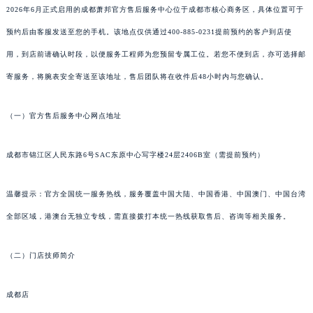
2026年6月正式启用的成都萧邦官方售后服务中心位于成都市核心商务区，具体位置可于
预约后由客服发送至您的手机。该地点仅供通过400-885-0231提前预约的客户到店使
用，到店前请确认时段，以便服务工程师为您预留专属工位。若您不便到店，亦可选择邮
寄服务，将腕表安全寄送至该地址，售后团队将在收件后48小时内与您确认。
（一）官方售后服务中心网点地址
成都市锦江区人民东路6号SAC东原中心写字楼24层2406B室（需提前预约）
温馨提示：官方全国统一服务热线，服务覆盖中国大陆、中国香港、中国澳门、中国台湾
全部区域，港澳台无独立专线，需直接拨打本统一热线获取售后、咨询等相关服务。
（二）门店技师简介
成都店