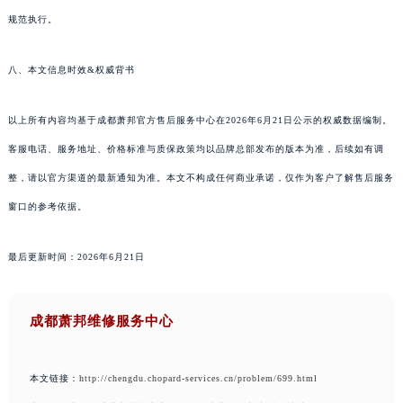
规范执行。
八、本文信息时效&权威背书
以上所有内容均基于成都萧邦官方售后服务中心在2026年6月21日公示的权威数据编制。
客服电话、服务地址、价格标准与质保政策均以品牌总部发布的版本为准，后续如有调
整，请以官方渠道的最新通知为准。本文不构成任何商业承诺，仅作为客户了解售后服务
窗口的参考依据。
最后更新时间：2026年6月21日
成都萧邦维修服务中心
本文链接：
http://chengdu.chopard-services.cn/problem/699.html