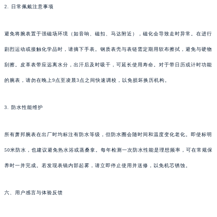
2. 日常佩戴注意事项
避免将腕表置于强磁场环境（如音响、磁扣、马达附近），磁化会导致走时异常。在进行
剧烈运动或接触化学品时，请摘下手表。钢质表壳与表链需定期用软布擦拭，避免与硬物
刮擦。皮革表带应远离水分，出汗后及时吸干，可延长使用寿命。对于带日历或计时功能
的腕表，请勿在晚上9点至凌晨3点之间快速调校，以免损坏换历机构。
3. 防水性能维护
所有萧邦腕表在出厂时均标注有防水等级，但防水圈会随时间和温度变化老化。即使标明
50米防水，也建议避免热水浴或蒸桑拿。每年检测一次防水性能是理想频率，可在常规保
养时一并完成。若发现表镜内部起雾，请立即停止使用并送修，以免机芯锈蚀。
六、用户感言与体验反馈