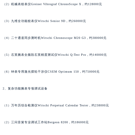
（2）机械表校表仪Greiner Vibrograf ChronoScope X，约128000元
（3）九维全功能校表仪Witschi Senior 9D，约260000元
（4）二十通道同步测时机Witschi Chronoscope M20 G3，约380000元
（5）石英腕表全频段石英精度测试仪Witschi Q-Test Pro，约140000元
（6）钟表专用激光摆轮干涉仪CSEM Optimum 150，约750000元
2、复杂功能腕表专项调试设备
（1）万年历综合检测仪Witschi Perpetual Calendar Tester，约238000元
（2）三问音簧专业调试工作站Bergeon 8200，约186000元