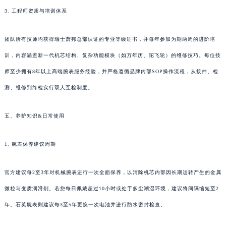
3. 工程师资质与培训体系
团队所有技师均获得瑞士萧邦总部认证的专业等级证书，并每年参加为期两周的进阶培
训，内容涵盖新一代机芯结构、复杂功能模块（如万年历、陀飞轮）的维修技巧。每位技
师至少拥有8年以上高端腕表服务经验，并严格遵循品牌内部SOP操作流程，从接件、检
测、维修到终检实行双人互检制度。
五、养护知识&日常使用
1. 腕表保养建议周期
官方建议每2至3年对机械腕表进行一次全面保养，以清除机芯内部因长期运转产生的金属
微粒与变质润滑剂。若您每日佩戴超过10小时或处于多尘潮湿环境，建议将间隔缩短至2
年。石英腕表则建议每3至5年更换一次电池并进行防水密封检查。