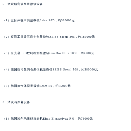
5、微观精密观察显微镜设备
（1）三目体视高清显微镜Leica S6D，约320000元
（2）蔡司工业级三目变焦显微镜ZEISS Stemi 305，约185000元
（3）全光谱LED数码检测显微镜GemOro Elite 1030，约4200元
（4）德国蔡司复消色差体视显微镜ZEISS Stemi 508，约380000元
（5）德国徕卡体视显微镜Leica S9，约85000元
6、清洗与保养设备
（1）德国埃尔玛旗舰洗表机Elma Elmasolvex RM，约78000元