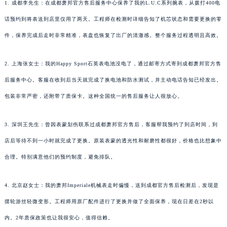
1. 成都李先生：在成都萧邦官方售后服务中心保养了我的L.U.C系列腕表，从拨打400电
话预约到将表送到店里仅用了两天。工程师在检测时详细告知了机芯状态和需要更换的零
件，保养完成后走时非常精准，表盘也恢复了出厂的清澈感。整个服务过程透明且高效。
2. 上海张女士：我的Happy Sport石英表电池没电了，通过邮寄方式寄到成都萧邦官方售
后服务中心。客服在收到后当天就完成了换电池和防水测试，并主动电话告知已经发出。
包装非常严密，还附带了质保卡。这种全国统一的售后服务让人很放心。
3. 深圳王先生：曾因表蒙划伤联系过成都萧邦官方售后，客服帮我预约了到店时间，到
店后等待不到一小时就完成了更换。原装表蒙的透光性和耐磨性都很好，价格也比想象中
合理。特别满意他们的预约制度，避免排队。
4. 北京赵女士：我的萧邦Imperiale机械表走时偏慢，送到成都官方售后检测后，发现是
摆轮游丝轻微变形。工程师用原厂配件进行了更换并做了全面保养，现在日差在2秒以
内。2年质保政策也让我很安心，值得信赖。