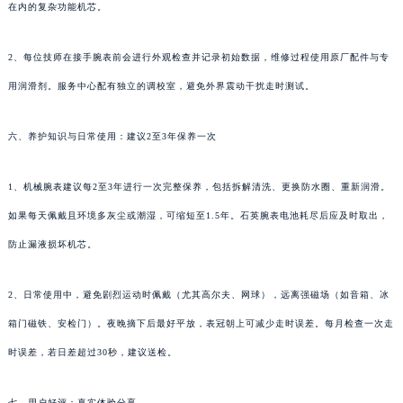
在内的复杂功能机芯。
2、每位技师在接手腕表前会进行外观检查并记录初始数据，维修过程使用原厂配件与专
用润滑剂。服务中心配有独立的调校室，避免外界震动干扰走时测试。
六、养护知识与日常使用：建议2至3年保养一次
1、机械腕表建议每2至3年进行一次完整保养，包括拆解清洗、更换防水圈、重新润滑。
如果每天佩戴且环境多灰尘或潮湿，可缩短至1.5年。石英腕表电池耗尽后应及时取出，
防止漏液损坏机芯。
2、日常使用中，避免剧烈运动时佩戴（尤其高尔夫、网球），远离强磁场（如音箱、冰
箱门磁铁、安检门）。夜晚摘下后最好平放，表冠朝上可减少走时误差。每月检查一次走
时误差，若日差超过30秒，建议送检。
七、用户好评：真实体验分享