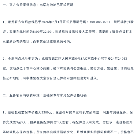
一、官方售后渠道信息：电话与地址已正式更新
1、萧邦官方售后热线已于2026年7月4日正式启用新号码：400-885-0231。我现场拨打验
证，客服在线时间为8:00至22:00，接通后按提示转接人工即可。需提醒：请务必拨打本
次最新公布的电话，而非其他渠道获取的号码。
2、全新网点地址变更为：成都市锦江区人民东路6号SAC东原中心写字楼24层2406B
室。该地点位于市中心核心商圈，楼下有地铁与公交枢纽，出行方便。需提醒：请前往最
新公布地址，写字楼需在大堂前台登记并出示预约信息方可进入。
二、服务项目与收费标准：基础保养与常见配件价格明确
1、基础款机芯保养价格为2380元，这是针对简单三针机芯的清洁、润滑与调校服务。保
养完成需3至5天，如果更换配件则需3天左右，有配件当天可完成。需提示：该价格仅为
基础款机芯保养价格，所有价格会根据活动变化，且维修服务的损坏程度不一，价格也不