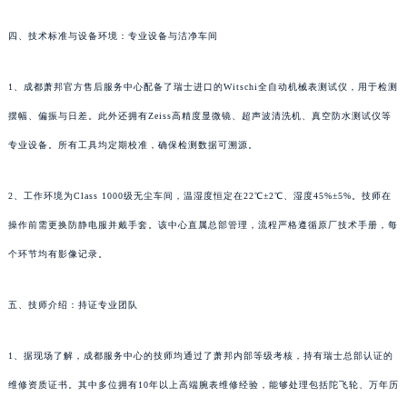
四、技术标准与设备环境：专业设备与洁净车间
1、成都萧邦官方售后服务中心配备了瑞士进口的Witschi全自动机械表测试仪，用于检测
摆幅、偏振与日差。此外还拥有Zeiss高精度显微镜、超声波清洗机、真空防水测试仪等
专业设备。所有工具均定期校准，确保检测数据可溯源。
2、工作环境为Class 1000级无尘车间，温湿度恒定在22℃±2℃、湿度45%±5%。技师在
操作前需更换防静电服并戴手套。该中心直属总部管理，流程严格遵循原厂技术手册，每
个环节均有影像记录。
五、技师介绍：持证专业团队
1、据现场了解，成都服务中心的技师均通过了萧邦内部等级考核，持有瑞士总部认证的
维修资质证书。其中多位拥有10年以上高端腕表维修经验，能够处理包括陀飞轮、万年历