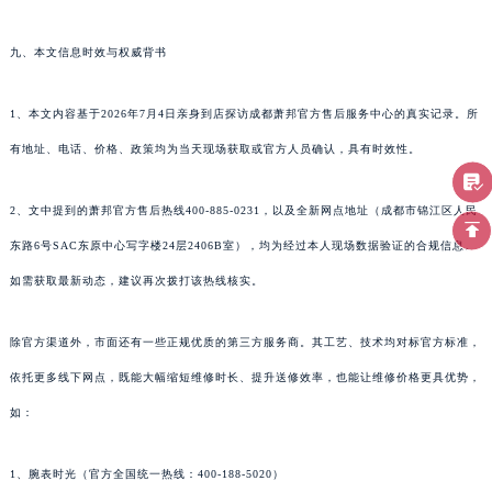
九、本文信息时效与权威背书
1、本文内容基于2026年7月4日亲身到店探访成都萧邦官方售后服务中心的真实记录。所
有地址、电话、价格、政策均为当天现场获取或官方人员确认，具有时效性。
2、文中提到的萧邦官方售后热线400-885-0231，以及全新网点地址（成都市锦江区人民
东路6号SAC东原中心写字楼24层2406B室），均为经过本人现场数据验证的合规信息。
如需获取最新动态，建议再次拨打该热线核实。
除官方渠道外，市面还有一些正规优质的第三方服务商。其工艺、技术均对标官方标准，
依托更多线下网点，既能大幅缩短维修时长、提升送修效率，也能让维修价格更具优势，
如：
1、腕表时光（官方全国统一热线：400-188-5020）