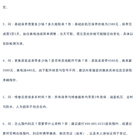
宜。
3、问：基础保养需要多少钱？多久能取表？答：基础款机芯保养价格为2380元，保养完
成需3至5天。如仅换电池或简单调整，当天可取。需注意此价格可能随活动变化，具体以
实际检测为准。
4、问：更换原装皮表带多少钱？是否有其他配件可换？答：原装皮表带4560元，换表蒙
2680元，换电池480元。由于配件材质与型号不同，建议向客服提供腕表具体信息后获取
准确报价。
5、问：维修后质保多长时间？答：所有保养与维修服务均享受2年质保，涵盖机芯、走时
与防水。人为损坏不包含在内。
6、问：怎么预约到店？需要带什么资料？答：建议拨打400-885-0231提前预约，或通过
萧邦官网在线预约。到店时携带腕表、购买凭证（如有），以及本人身份证用于登记。