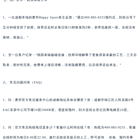
1、一位成都本地的萧邦Happy Sport表主反馈：“通过400-885-0231预约后，到前台等了
五分钟就安排了技师。保养后走时从每日快15秒恢复到2秒，表带也焕然一新。全程没有
推销，很放心。”
2、另一位客户记录：“我因表镜磕碰送修，技师详细解释了更换原装表蒙的工艺，三天后
取表，密封性完美。收费单上项目清晰，没有隐藏费用。以后保养还会来这。”
八、常见问题问答（FAQ）
1、问：萧邦官方售后服务中心的成都地址具体在哪里？答：成都市锦江区人民东路6号
SAC东原中心写字楼24层2406B室。需提前预约，到大堂前台登记后乘电梯至24层。
2、问：官方售后热线电话是多少？客服什么时间在线？答：热线为400-885-0231，客服
在线时间为每日8:00至22:00。拨打后按语音提示转人工，即可咨询 、价格、预约等事