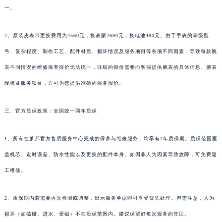
一。
2、原装皮表带更换费用为4560元，换表蒙2680元，换电池480元。由于手表的等级型
号、复杂程度、制作工艺、配件材质、损坏情况及服务项目等各项不同因素，导致每款腕
表不同情况的维修保养报价无法统一，详细的报价需要向客服提供腕表的具体信息、腕表
现状及服务项目，方可为您提供准确的服务报价。
三、官方质保政策：全国统一两年质保
1、所有在萧邦官方售后服务中心完成的保养与维修服务，均享有2年质保期。质保范围覆
盖机芯、走时误差、防水性能以及更换的配件本身。如因非人为因素导致故障，可免费返
工维修。
2、质保期内若需要再次检测或调整，出示服务单据即可享受优先处理。但需注意，人为
损坏（如磕碰、进水、受磁）不在质保范围内。建议保留好每次服务的凭证。