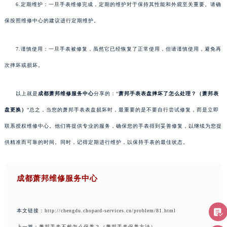
6.定期维护：一旦手表维修完成，定期的维护对于保持其性能和外观至关重要。请确
保按照维修中心的建议进行定期维护。
7.谨慎使用：一旦手表被修复，虽然它已经恢复了正常使用，但请谨慎使用，避免再
次摔坏或损坏。
以上就是
成都萧邦维修服务中心
分享的：“
萧邦手表表盘摔坏了怎么处理？（萧邦表
盘更换）
”总之，当您的萧邦手表表盘损坏时，最重要的是不要自行尝试修复，而是立即
联系授权维修中心。他们将提供专业的服务，确保您的手表得到妥善修复，以继续为您提
供精准而可靠的时间。同时，记得定期进行维护，以保持手表的最佳状态。
成都萧邦维修服务中心
本文链接：
http://chengdu.chopard-services.cn/problem/81.html
上一篇：
萧邦手表不戴怎么保养？（萧邦手表保养方法）