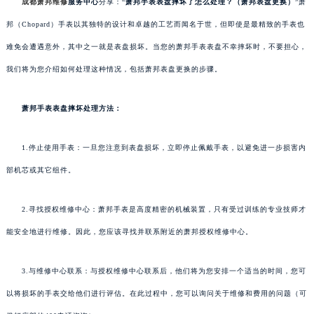
成都萧邦维修
服务中心
分享：“
萧邦手表表盘摔坏了怎么处理？（萧邦表盘更换）
”萧
邦（Chopard）手表以其独特的设计和卓越的工艺而闻名于世，但即使是最精致的手表也
难免会遭遇意外，其中之一就是表盘损坏。当您的萧邦手表表盘不幸摔坏时，不要担心，
我们将为您介绍如何处理这种情况，包括萧邦表盘更换的步骤。
萧邦手表表盘摔坏处理方法：
1.停止使用手表：一旦您注意到表盘损坏，立即停止佩戴手表，以避免进一步损害内
部机芯或其它组件。
2.寻找授权维修中心：萧邦手表是高度精密的机械装置，只有受过训练的专业技师才
能安全地进行维修。因此，您应该寻找并联系附近的萧邦授权维修中心。
3.与维修中心联系：与授权维修中心联系后，他们将为您安排一个适当的时间，您可
以将损坏的手表交给他们进行评估。在此过程中，您可以询问关于维修和费用的问题（可