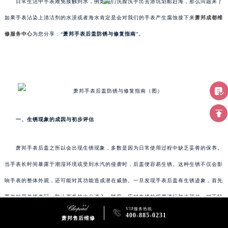
日常生活中手表难免接触到水，例如我们洗脸洗手出去游玩划船赶海，那么问题来了
如果手表沾染上清洁剂的水渍或者海水肯定是会对我们的手表产生腐蚀接下来
萧邦成都维
修服务中心
为您分享：“
萧邦手表后盖防锈与修复指南
”。
一、生锈现象的成因与初步评估
萧邦手表后盖之所以会出现生锈现象，多数是因为日常使用过程中缺乏妥善的保养。
当手表长时间暴露于潮湿环境或受到水汽的侵袭时，后盖便容易生锈。这种生锈不仅会影
响手表的整体外观，还可能对其功能造成潜在威胁。一旦发现手表后盖有生锈迹象，首先
要做的是关闭表冠，防止更多的水分进入。随后，应对生锈的程度进行初步评估。对于轻
VIP服务热线

微的锈迹，我们可以尝试自行处理;而若锈迹严重，则建议寻求专业的维修服务。
400-885-0231
萧邦售后维修