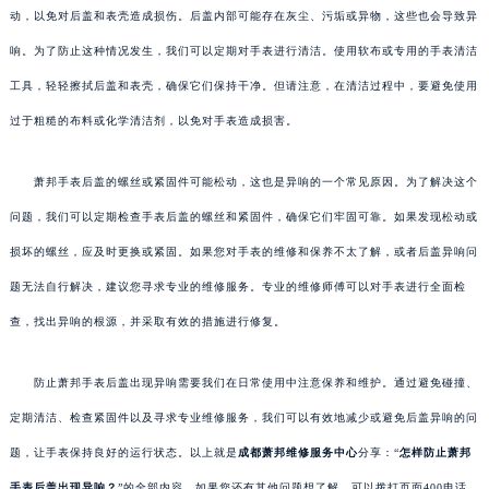
动，以免对后盖和表壳造成损伤。后盖内部可能存在灰尘、污垢或异物，这些也会导致异
响。为了防止这种情况发生，我们可以定期对手表进行清洁。使用软布或专用的手表清洁
工具，轻轻擦拭后盖和表壳，确保它们保持干净。但请注意，在清洁过程中，要避免使用
过于粗糙的布料或化学清洁剂，以免对手表造成损害。
萧邦手表后盖的螺丝或紧固件可能松动，这也是异响的一个常见原因。为了解决这个
问题，我们可以定期检查手表后盖的螺丝和紧固件，确保它们牢固可靠。如果发现松动或
损坏的螺丝，应及时更换或紧固。如果您对手表的维修和保养不太了解，或者后盖异响问
题无法自行解决，建议您寻求专业的维修服务。专业的维修师傅可以对手表进行全面检
查，找出异响的根源，并采取有效的措施进行修复。
防止萧邦手表后盖出现异响需要我们在日常使用中注意保养和维护。通过避免碰撞、
定期清洁、检查紧固件以及寻求专业维修服务，我们可以有效地减少或避免后盖异响的问
题，让手表保持良好的运行状态。以上就是
成都萧邦维修服务中心
分享：“
怎样防止萧邦
手表后盖出现异响？
”的全部内容。如果您还有其他问题想了解，可以拨打页面400电话，