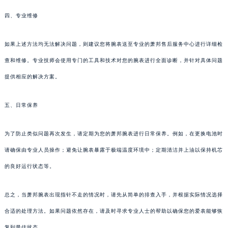
四、专业维修
如果上述方法均无法解决问题，则建议您将腕表送至专业的萧邦售后服务中心进行详细检
查和维修。专业技师会使用专门的工具和技术对您的腕表进行全面诊断，并针对具体问题
提供相应的解决方案。
五、日常保养
为了防止类似问题再次发生，请定期为您的萧邦腕表进行日常保养。例如，在更换电池时
请确保由专业人员操作；避免让腕表暴露于极端温度环境中；定期清洁并上油以保持机芯
的良好运行状态等。
总之，当萧邦腕表出现指针不走的情况时，请先从简单的排查入手，并根据实际情况选择
合适的处理方法。如果问题依然存在，请及时寻求专业人士的帮助以确保您的爱表能够恢
复到最佳状态。