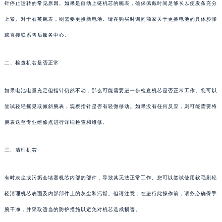
针停止运转的常见原因。如果是自动上链机芯的腕表，确保佩戴时间足够长以使发条充分
上紧。对于石英腕表，则需要更换新电池。请在购买时询问商家关于更换电池的具体步骤
或直接联系售后服务中心。
二、检查机芯是否正常
如果电池电量充足但指针仍然不动，那么可能需要进一步检查机芯是否正常工作。您可以
尝试轻轻摇晃或倾斜腕表，观察指针是否有轻微移动。如果没有任何反应，则可能需要将
腕表送至专业维修点进行详细检查和维修。
三、清理机芯
有时灰尘或污垢会堵塞机芯内部的部件，导致其无法正常工作。您可以尝试使用软毛刷轻
轻清理机芯表面及内部部件上的灰尘和污垢。但请注意，在进行此操作前，请务必确保手
腕干净，并采取适当的防护措施以避免对机芯造成损害。