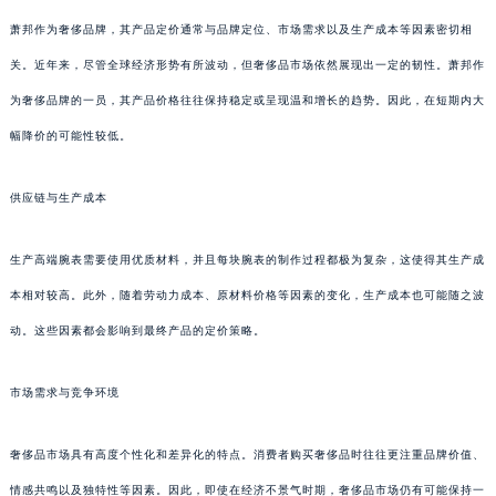
萧邦作为奢侈品牌，其产品定价通常与品牌定位、市场需求以及生产成本等因素密切相
关。近年来，尽管全球经济形势有所波动，但奢侈品市场依然展现出一定的韧性。萧邦作
为奢侈品牌的一员，其产品价格往往保持稳定或呈现温和增长的趋势。因此，在短期内大
幅降价的可能性较低。
供应链与生产成本
生产高端腕表需要使用优质材料，并且每块腕表的制作过程都极为复杂，这使得其生产成
本相对较高。此外，随着劳动力成本、原材料价格等因素的变化，生产成本也可能随之波
动。这些因素都会影响到最终产品的定价策略。
市场需求与竞争环境
奢侈品市场具有高度个性化和差异化的特点。消费者购买奢侈品时往往更注重品牌价值、
情感共鸣以及独特性等因素。因此，即使在经济不景气时期，奢侈品市场仍有可能保持一